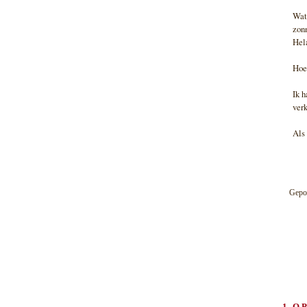
Wat 
zonn
Hela
Hoe 
Ik h
verk
Als 
Gepo