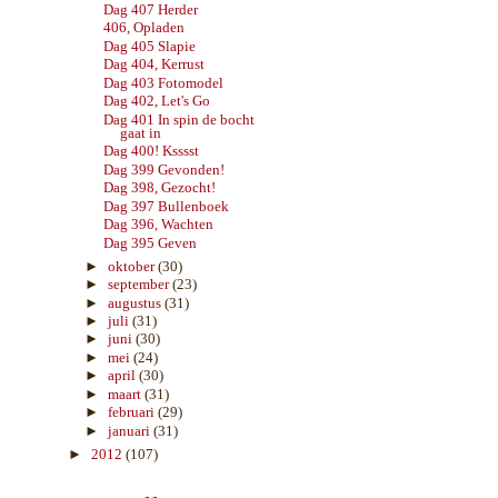
Dag 407 Herder
406, Opladen
Dag 405 Slapie
Dag 404, Kerrust
Dag 403 Fotomodel
Dag 402, Let's Go
Dag 401 In spin de bocht
gaat in
Dag 400! Ksssst
Dag 399 Gevonden!
Dag 398, Gezocht!
Dag 397 Bullenboek
Dag 396, Wachten
Dag 395 Geven
►
oktober
(30)
►
september
(23)
►
augustus
(31)
►
juli
(31)
►
juni
(30)
►
mei
(24)
►
april
(30)
►
maart
(31)
►
februari
(29)
►
januari
(31)
►
2012
(107)