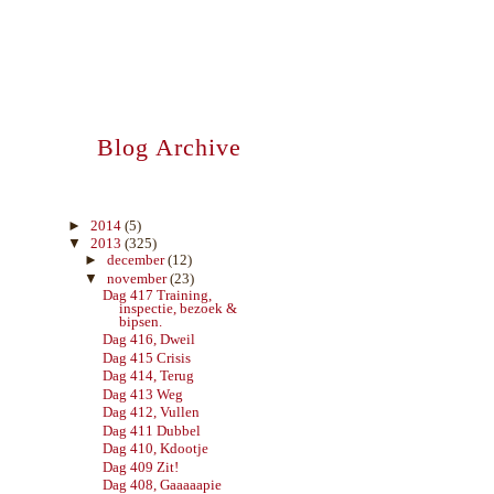
Blog Archive
►
2014
(5)
▼
2013
(325)
►
december
(12)
▼
november
(23)
Dag 417 Training,
inspectie, bezoek &
bipsen.
Dag 416, Dweil
Dag 415 Crisis
Dag 414, Terug
Dag 413 Weg
Dag 412, Vullen
Dag 411 Dubbel
Dag 410, Kdootje
Dag 409 Zit!
Dag 408, Gaaaaapie