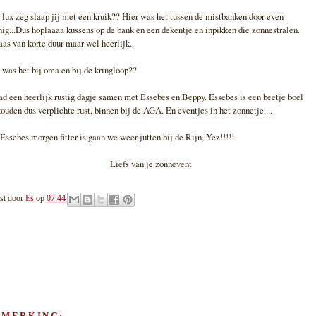
lux zeg slaap jij met een kruik?? Hier was het tussen de mistbanken door even
ig...Dus hoplaaaa kussens op de bank en een dekentje en inpikken die zonnestralen.
as van korte duur maar wel heerlijk.
was het bij oma en bij de kringloop??
ad een heerlijk rustig dagje samen met Essebes en Beppy. Essebes is een beetje boel
ouden dus verplichte rust, binnen bij de AGA. En eventjes in het zonnetje....
Essebes morgen fitter is gaan we weer jutten bij de Rijn, Yez!!!!!
Liefs van je zonnevent
st door
Es
op
07:44