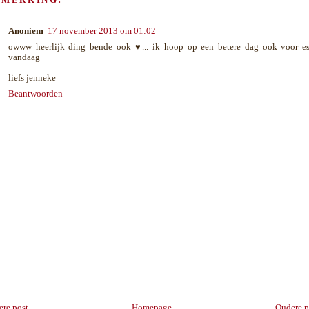
PMERKING:
Anoniem
17 november 2013 om 01:02
owww heerlijk ding bende ook ♥... ik hoop op een betere dag ook voor es
vandaag
liefs jenneke
Beantwoorden
re post
Homepage
Oudere p